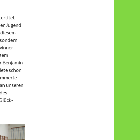
r­titel.
der Jugend
n diesem
 sondern
in­ner­
esem
or Benjamin
ndete schon
kümmerte
h an unseren
 des
 Glück­