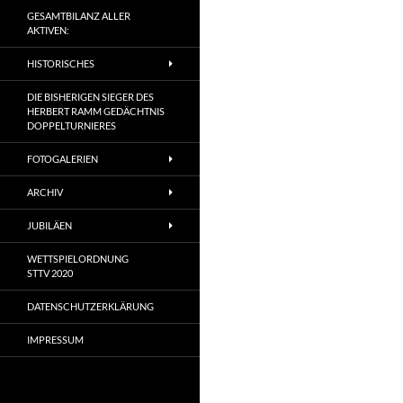
GESAMTBILANZ ALLER
AKTIVEN:
HISTORISCHES
DIE BISHERIGEN SIEGER DES
HERBERT RAMM GEDÄCHTNIS
DOPPELTURNIERES
FOTOGALERIEN
ARCHIV
JUBILÄEN
WETTSPIELORDNUNG
STTV 2020
DATENSCHUTZERKLÄRUNG
IMPRESSUM