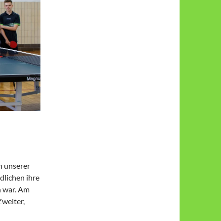
n unserer
­li­chen ihre
ch war. Am
Zweiter,