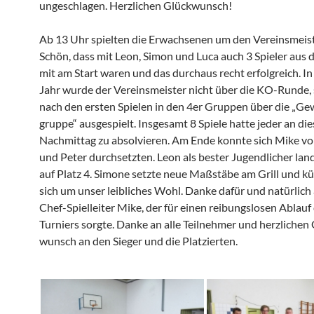
ungeschlagen. Herzli­chen Glückwunsch!
Ab 13 Uhr spielten die Erwach­senen um den Vereins­meis­te
Schön, dass mit Leon, Simon und Luca auch 3 Spieler aus 
mit am Start waren und das durchaus recht erfolg­reich. I
Jahr wurde der Vereins­meister nicht über die KO-Runde,
nach den ersten Spielen in den 4er Gruppen über die „Gew
gruppe“ ausge­spielt. Insge­samt 8 Spiele hatte jeder an di
Nachmittag zu absol­vieren. Am Ende konnte sich Mike v
und Peter durch­setzten. Leon als bester Jugend­li­cher la
auf Platz 4. Simone setzte neue Maßstäbe am Grill und 
sich um unser leibli­ches Wohl. Danke dafür und natür­lic
Chef-Spiel­leiter Mike, der für einen reibungs­losen Ablauf
Turniers sorgte. Danke an alle Teilnehmer und herzli­chen
wunsch an den Sieger und die Platzierten.