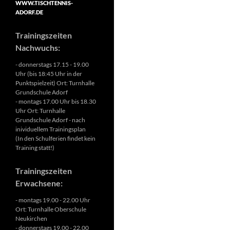
WWW.TISCHTENNIS-
ADORF.DE
Trainingszeiten
Nachwuchs:
- donnerstags 17.15 - 19.00
Uhr (bis 18:45 Uhr in der
Punktspielzeit) Ort: Turnhalle
Grundschule Adorf
- montags 17.00 Uhr bis 18.30
Uhr Ort: Turnhalle
Grundschule Adorf - nach
inividuellem Trainingsplan
(In den Schulferien findet kein
Training statt!)
Trainingszeiten
Erwachsene:
- montags 19.00 - 22.00 Uhr
Ort: Turnhalle Oberschule
Neukirchen
- donnerstags 19.00 - 22.00