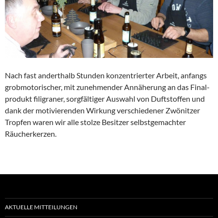
Nach fast andert­halb Stunden konzen­trierter Arbeit, anfangs
grobmo­to­ri­scher, mit zuneh­mender Annähe­rung an das Final­
pro­dukt filigraner, sorgfäl­tiger Auswahl von Duftstoffen und
dank der motivie­renden Wirkung verschie­dener Zwönitzer
Tropfen waren wir alle stolze Besitzer selbst­ge­machter
Räucherkerzen.
AKTUELLE MITTEILUNGEN