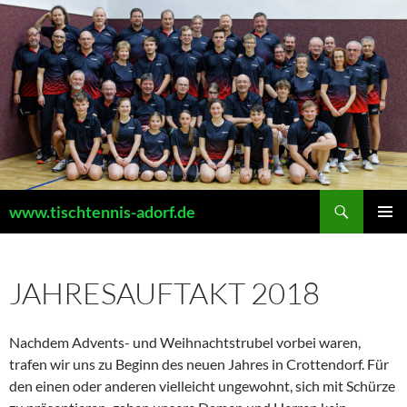
Zum
Inhalt
springen
Suchen
www.tischtennis-adorf.de
PRIMÄR
MENÜ
JAHRESAUFTAKT 2018
Nachdem Advents- und Weihnachts­trubel vorbei waren,
trafen wir uns zu Beginn des neuen Jahres in Crotten­dorf. Für
den einen oder anderen vielleicht ungewohnt, sich mit Schürze