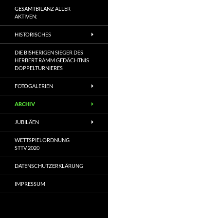
GESAMTBILANZ ALLER
AKTIVEN:
HISTORISCHES
DIE BISHERIGEN SIEGER DES
HERBERT RAMM GEDÄCHTNIS
DOPPELTURNIERES
FOTOGALERIEN
ARCHIV
JUBILÄEN
WETTSPIELORDNUNG
STTV 2020
DATENSCHUTZERKLÄRUNG
IMPRESSUM