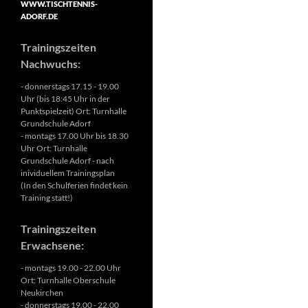
WWW.TISCHTENNIS-
ADORF.DE
Trainingszeiten
Nachwuchs:
- donnerstags 17.15 - 19.00
Uhr (bis 18:45 Uhr in der
Punktspielzeit) Ort: Turnhalle
Grundschule Adorf
- montags 17.00 Uhr bis 18.30
Uhr Ort: Turnhalle
Grundschule Adorf - nach
inividuellem Trainingsplan
(In den Schulferien findet kein
Training statt!)
Trainingszeiten
Erwachsene:
- montags 19.00 - 22.00 Uhr
Ort: Turnhalle Oberschule
Neukirchen
- donnerstags 19.00 - 22.00