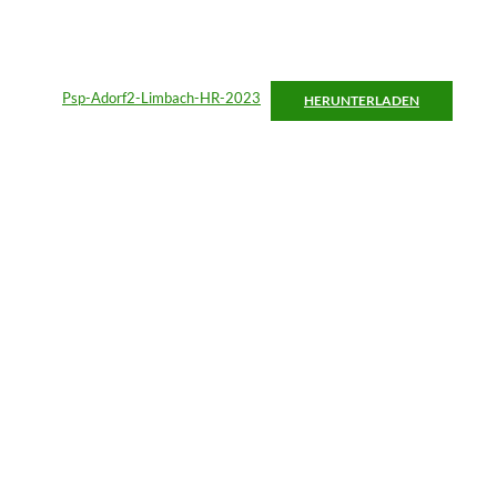
Psp-Adorf2-Limbach-HR-2023
HERUN­TER­LADEN