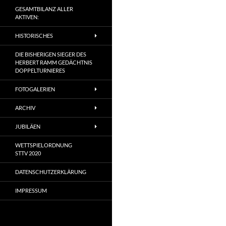
GESAMTBILANZ ALLER
AKTIVEN:
HISTORISCHES
DIE BISHERIGEN SIEGER DES
HERBERT RAMM GEDÄCHTNIS
DOPPELTURNIERES
FOTOGALERIEN
ARCHIV
JUBILÄEN
WETTSPIELORDNUNG
STTV 2020
DATENSCHUTZERKLÄRUNG
IMPRESSUM