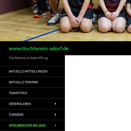
Suchen
www.tischtennis-adorf.de
Tischtennis in Adorf/Erzg.
AKTUELLE MITTEILUNGEN
AKTUELLE TERMINE:
TEAMFOTOS
VEREINSLEBEN
TURNIERE
SPIELBERICHTE BIS 2025