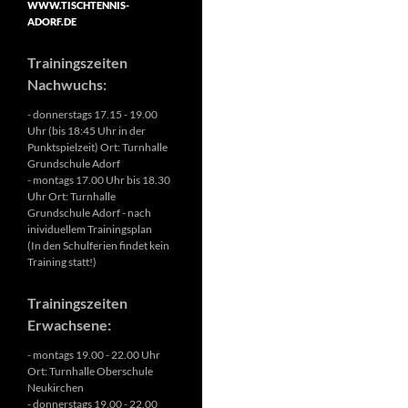
WWW.TISCHTENNIS-
ADORF.DE
Trainingszeiten
Nachwuchs:
- donnerstags 17.15 - 19.00
Uhr (bis 18:45 Uhr in der
Punktspielzeit) Ort: Turnhalle
Grundschule Adorf
- montags 17.00 Uhr bis 18.30
Uhr Ort: Turnhalle
Grundschule Adorf - nach
inividuellem Trainingsplan
(In den Schulferien findet kein
Training statt!)
Trainingszeiten
Erwachsene:
- montags 19.00 - 22.00 Uhr
Ort: Turnhalle Oberschule
Neukirchen
- donnerstags 19.00 - 22.00