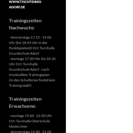
WWW.TISCHTENNIS-
ADORF.DE
Trainingszeiten
Nachwuchs:
- donnerstags 17.15 - 19.00
Uhr (bis 18:45 Uhr in der
Punktspielzeit) Ort: Turnhalle
Grundschule Adorf
- montags 17.00 Uhr bis 18.30
Uhr Ort: Turnhalle
Grundschule Adorf - nach
inividuellem Trainingsplan
(In den Schulferien findet kein
Training statt!)
Trainingszeiten
Erwachsene:
- montags 19.00 - 22.00 Uhr
Ort: Turnhalle Oberschule
Neukirchen
- donnerstags 19.00 - 22.00