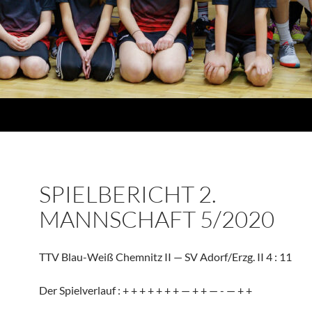
SPIELBERICHT 2.
MANNSCHAFT 5/2020
TTV Blau-Weiß Chemnitz II — SV Adorf/Erzg. II 4 : 11
Der Spiel­ver­lauf : + + + + + + + — + + — - — + +