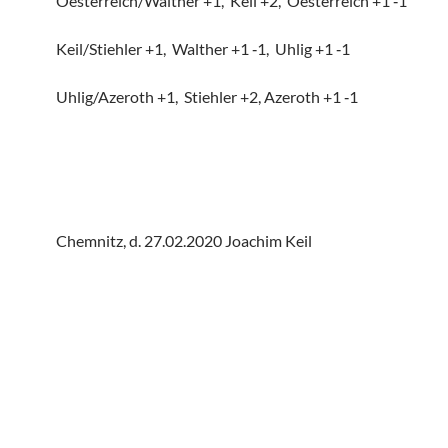
Oesterreich/Walther +1, Keil +2, Oester­reich +1 ‑1
Keil/Stiehler +1, Walther +1 ‑1, Uhlig +1 ‑1
Uhlig/Azeroth +1, Stiehler +2, Azeroth +1 ‑1
Chemnitz, d. 27.02.2020 Joachim Keil