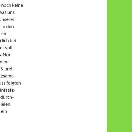
, noch keine
 was uns
unserer
 in den
drei
­lich bei
er voll
s. Nur
einem
S. und
 Gesamt­
uss folgten
ünf­satz­
­durch­
ielen
 ein