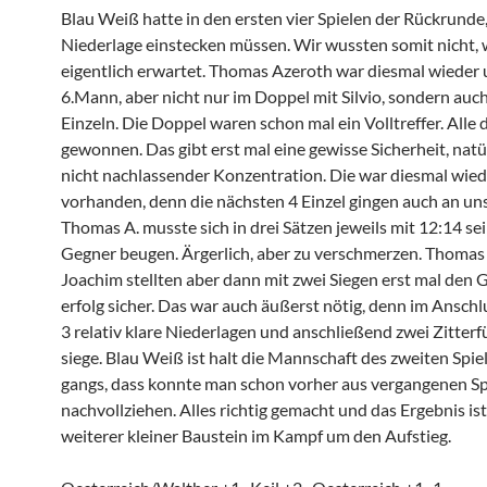
Blau Weiß hatte in den ersten vier Spielen der Rückrunde
Nieder­lage einste­cken müssen. Wir wussten somit nicht,
eigent­lich erwartet. Thomas Azeroth war diesmal wieder 
6.Mann, aber nicht nur im Doppel mit Silvio, sondern auch
Einzeln. Die Doppel waren schon mal ein Volltreffer. Alle 
gewonnen. Das gibt erst mal eine gewisse Sicher­heit, natür
nicht nachlas­sender Konzen­tra­tion. Die war diesmal wied
vorhanden, denn die nächsten 4 Einzel gingen auch an un
Thomas A. musste sich in drei Sätzen jeweils mit 12:14 s
Gegner beugen. Ärger­lich, aber zu verschmerzen. Thomas 
Joachim stellten aber dann mit zwei Siegen erst mal den
erfolg sicher. Das war auch äußerst nötig, denn im Anschl
3 relativ klare Nieder­lagen und anschlie­ßend zwei Zitter­f
siege. Blau Weiß ist halt die Mannschaft des zweiten Spiel
gangs, dass konnte man schon vorher aus vergan­genen Sp
nachvoll­ziehen. Alles richtig gemacht und das Ergebnis ist
weiterer kleiner Baustein im Kampf um den Aufstieg.