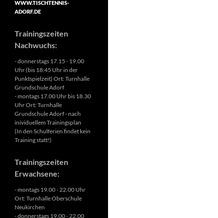
WWW.TISCHTENNIS-
ADORF.DE
Trainingszeiten
Nachwuchs:
- donnerstags 17.15 - 19.00
Uhr (bis 18:45 Uhr in der
Punktspielzeit) Ort: Turnhalle
Grundschule Adorf
- montags 17.00 Uhr bis 18.30
Uhr Ort: Turnhalle
Grundschule Adorf - nach
inividuellem Trainingsplan
(In den Schulferien findet kein
Training statt!)
Trainingszeiten
Erwachsene:
- montags 19.00 - 22.00 Uhr
Ort: Turnhalle Oberschule
Neukirchen
- donnerstags 19.00 - 22.00