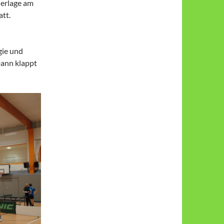
er­lage am
att.
gie und
Dann klappt