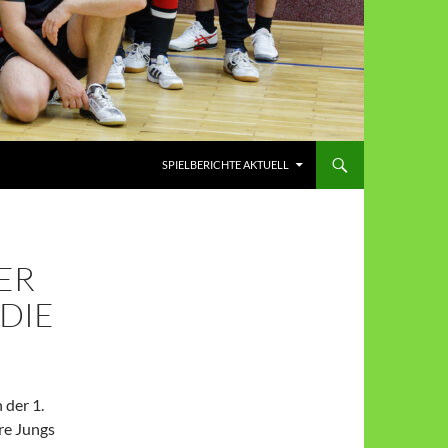
SPIELBERICHTE AKTUELL
ER
 DIE
 der 1.
ere Jungs