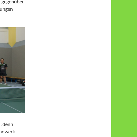
n gegen­über
­gungen
n, denn
andwerk