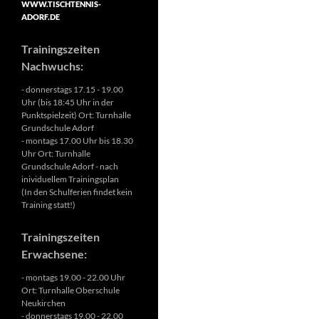
WWW.TISCHTENNIS-
ADORF.DE
Trainingszeiten
Nachwuchs:
- donnerstags 17.15 - 19.00
Uhr (bis 18:45 Uhr in der
Punktspielzeit) Ort: Turnhalle
Grundschule Adorf
- montags 17.00 Uhr bis 18.30
Uhr Ort: Turnhalle
Grundschule Adorf - nach
inividuellem Trainingsplan
(In den Schulferien findet kein
Training statt!)
Trainingszeiten
Erwachsene:
- montags 19.00 - 22.00 Uhr
Ort: Turnhalle Oberschule
Neukirchen
- donnerstags 19.00 - 22.00