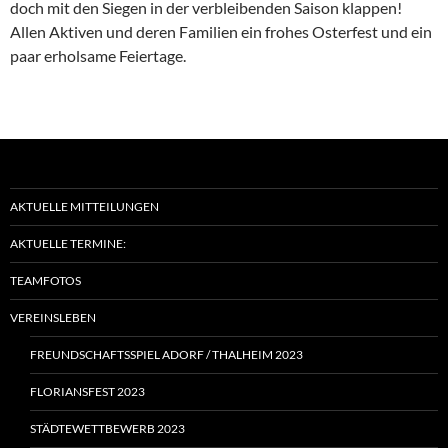
doch mit den Siegen in der verblei­benden Saison klappen!
Allen Aktiven und deren Familien ein frohes Oster­fest und ein
paar erhol­same Feiertage.
AKTUELLE MITTEILUNGEN
AKTUELLE TERMINE:
TEAMFOTOS
VEREINSLEBEN
FREUNDSCHAFTSSPIEL ADORF / THALHEIM 2023
FLORIANSFEST 2023
STÄDTEWETTBEWERB 2023