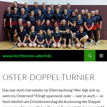
Zum
Inhalt
springen
Suchen
www.tischtennis-adorf.de
PRIMÄR
MENÜ
OSTER-DOPPEL-TURNIER
Das war doch mal wieder ne Überra­schung! Wer legt sich zu
wem ins Oster­nest? Klingt spannend, oder — war es auch — so
fand nämlich am Gründon­nerstag die Auslo­sung der Doppel­