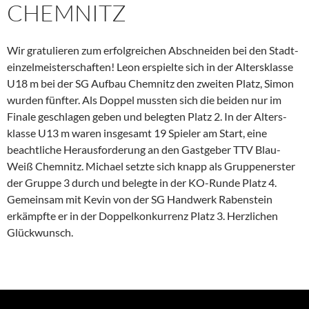
CHEMNITZ
Wir gratu­lieren zum erfolg­rei­chen Abschneiden bei den Stadt­
ein­zel­meis­ter­schaften! Leon erspielte sich in der Alters­klasse
U18 m bei der SG Aufbau Chemnitz den zweiten Platz, Simon
wurden fünfter. Als Doppel mussten sich die beiden nur im
Finale geschlagen geben und belegten Platz 2. In der Alters­
klasse U13 m waren insge­samt 19 Spieler am Start, eine
beacht­liche Heraus­for­de­rung an den Gastgeber TTV Blau-
Weiß Chemnitz. Michael setzte sich knapp als Gruppen­erster
der Gruppe 3 durch und belegte in der KO-Runde Platz 4.
Gemeinsam mit Kevin von der SG Handwerk Raben­stein
erkämpfte er in der Doppel­kon­kur­renz Platz 3. Herzli­chen
Glückwunsch.