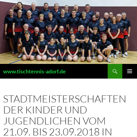
Zum
Inhalt
springen
Suchen
www.tischtennis-adorf.de
PRIMÄR
MENÜ
STADTMEISTERSCHAFTEN
DER KINDER UND
JUGENDLICHEN VOM
21.09. BIS 23.09.2018 IN