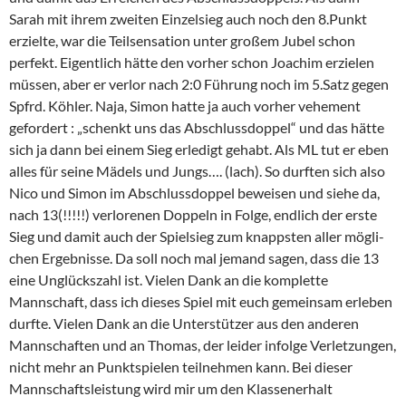
Sarah mit ihrem zweiten Einzel­sieg auch noch den 8.Punkt
erzielte, war die Teilsen­sa­tion unter großem Jubel schon
perfekt. Eigent­lich hätte den vorher schon Joachim erzielen
müssen, aber er verlor nach 2:0 Führung noch im 5.Satz gegen
Spfrd. Köhler. Naja, Simon hatte ja auch vorher vehement
gefor­dert : „schenkt uns das Abschluss­doppel“ und das hätte
sich ja dann bei einem Sieg erledigt gehabt. Als ML tut er eben
alles für seine Mädels und Jungs…. (lach). So durften sich also
Nico und Simon im Abschluss­doppel beweisen und siehe da,
nach 13(!!!!!) verlo­renen Doppeln in Folge, endlich der erste
Sieg und damit auch der Spiel­sieg zum knappsten aller mögli­
chen Ergeb­nisse. Da soll noch mal jemand sagen, dass die 13
eine Unglücks­zahl ist. Vielen Dank an die komplette
Mannschaft, dass ich dieses Spiel mit euch gemeinsam erleben
durfte. Vielen Dank an die Unter­stützer aus den anderen
Mannschaften und an Thomas, der leider infolge Verlet­zungen,
nicht mehr an Punkt­spielen teilnehmen kann. Bei dieser
Mannschafts­leis­tung wird mir um den Klassen­er­halt