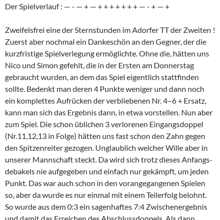
Der Spiel­ver­lauf : — - — + — + + + + + + + — - + — +
Zweifels­frei eine der Stern­stunden im Adorfer TT der Zweiten !
Zuerst aber nochmal ein Danke­schön an den Gegner, der die
kurzfris­tige Spiel­ver­le­gung ermög­lichte. Ohne die, hätten uns
Nico und Simon gefehlt, die in der Ersten am Donnerstag
gebraucht wurden, an dem das Spiel eigent­lich statt­finden
sollte. Bedenkt man deren 4 Punkte weniger und dann noch
ein komplettes Aufrü­cken der verblie­benen Nr. 4–6 + Ersatz,
kann man sich das Ergebnis dann, in etwa vorstellen. Nun aber
zum Spiel. Die schon üblichen 3 verlo­renen Eingangs­doppel
(Nr.11,12,13 in Folge) hätten uns fast schon den Zahn gegen
den Spitzen­reiter gezogen. Unglaub­lich welcher Wille aber in
unserer Mannschaft steckt. Da wird sich trotz dieses Anfangs­
de­ba­kels nie aufge­geben und einfach nur gekämpft, um jeden
Punkt. Das war auch schon in den voran­ge­gan­genen Spielen
so, aber da wurde es nur einmal mit einem Teilerfolg belohnt.
So wurde aus dem 0:3 ein sagen­haftes 7:4 Zwischen­er­gebnis
und damit das Errei­chen des Abschluss­dop­pels. Als dann