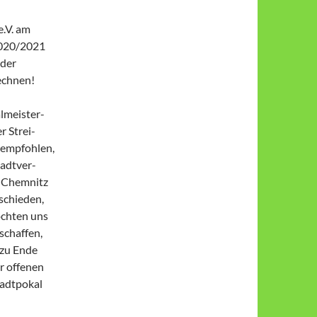
e.V. am
2020/2021
 der
rechnen!
­meis­ter­
r Strei­
. empfohlen,
adt­ver­
T Chemnitz
tschieden,
öchten uns
 schaffen,
 zu Ende
r offenen
adt­pokal