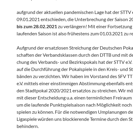
aufgrund der aktuellen pande­mi­schen Lage hat der STTV 
09.01.2021 entschieden, die Unter­bre­chung der Saison 
bis zum 28.02.2021
zu verlän­gern! Mit einer Fortset­zung
laufenden Saison ist also frühes­tens zum 01.03.2021 zu 
Aufgrund der ersatz­losen Strei­chung der Deutschen Pokal
schaften der Verbands­klassen durch den DTTB und mit de
chung des Verbands- und Bezirks­po­kals hat der STTV e.V
auf die Durch­füh­rung der Pokal­spiele in den Kreis- und St
bänden zu verzichten. Wir haben im Vorstand des SFV T
e.V. mittels einer einstim­migen Abstim­mung ebenfalls en
den Stadt­pokal 2020/2021 ersatzlos zu strei­chen. Wir m
mit dieser Entschei­dung u.a. einen termin­li­chen Freiraum
um die laufende Punkt­spiel­saison nach Möglich­keit noch
spielen zu können. Für die notwen­digen Umpla­nungen de
Ligaspiele würden uns blockie­rende Termine durch den St
behindern.