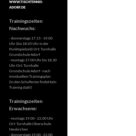
WWW.TISCHTENNIS-
ADORF.DE
Trainingszeiten
Nachwuchs:
- donnerstags 17.15 - 19.00
Uhr (bis 18:45 Uhr in der
Punktspielzeit) Ort: Turnhalle
Grundschule Adorf
- montags 17.00 Uhr bis 18.30
Uhr Ort: Turnhalle
Grundschule Adorf - nach
inividuellem Trainingsplan
(In den Schulferien findet kein
Training statt!)
Trainingszeiten
Erwachsene:
- montags 19.00 - 22.00 Uhr
Ort: Turnhalle Oberschule
Neukirchen
- donnerstags 19.00 - 22.00