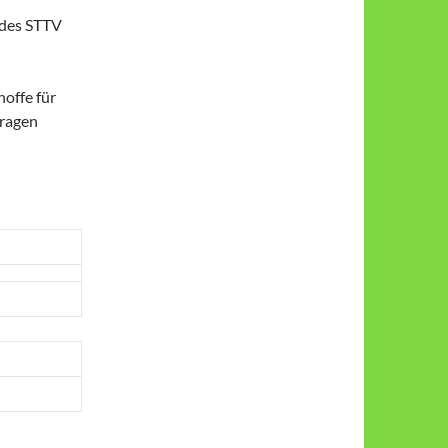
 des STTV
hoffe für
tragen