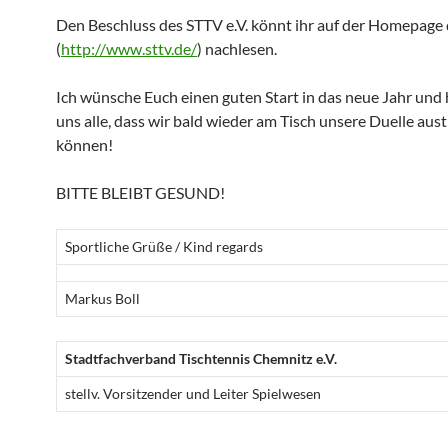
Den Beschluss des STTV e.V. könnt ihr auf der Homepage
(
http://www.sttv.de/
) nachlesen.
Ich wünsche Euch einen guten Start in das neue Jahr und 
uns alle, dass wir bald wieder am Tisch unsere Duelle aus
können!
BITTE BLEIBT GESUND!
Sport­liche Grüße / Kind regards
Markus Boll
Stadt­fach­ver­band Tisch­tennis Chemnitz e.V.
stellv. Vorsit­zender und Leiter Spielwesen