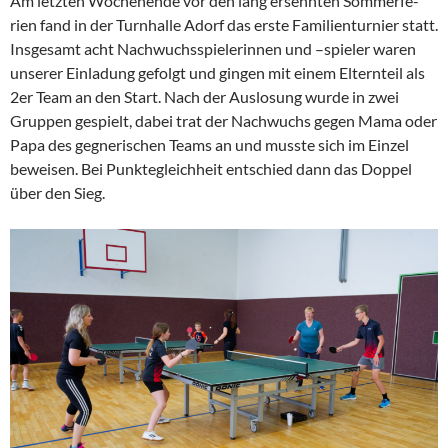
Am letzten Wochen­ende vor den lang ersehnten Sommer­fe­
rien fand in der Turnhalle Adorf das erste Famili­en­tur­nier statt.
Insge­samt acht Nachwuchs­spie­le­rinnen und –spieler waren
unserer Einla­dung gefolgt und gingen mit einem Eltern­teil als
2er Team an den Start. Nach der Auslo­sung wurde in zwei
Gruppen gespielt, dabei trat der Nachwuchs gegen Mama oder
Papa des gegne­ri­schen Teams an und musste sich im Einzel
beweisen. Bei Punkte­gleich­heit entschied dann das Doppel
über den Sieg.