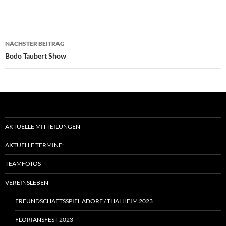
Beitragsnavigation
NÄCHSTER BEITRAG
Bodo Taubert Show
AKTUELLE MITTEILUNGEN
AKTUELLE TERMINE:
TEAMFOTOS
VEREINSLEBEN
FREUNDSCHAFTSSPIEL ADORF / THALHEIM 2023
FLORIANSFEST 2023